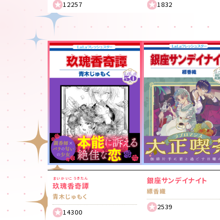
12257
1832
銀座サンデイナイト
まいかいこうきたん
玖瑰香奇譚
縹香織
青木じゅもく
2539
14300