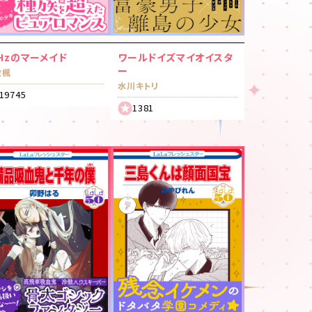
2Hzのマーメイド
ワールドイズマイオイスタ
ー
波楓
水川キトリ
19745
1381