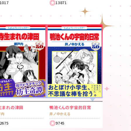
1017
13871
生まれの津田
鴨池くんの宇宙的日常
戸内
井ノ中かえる
2675
9745