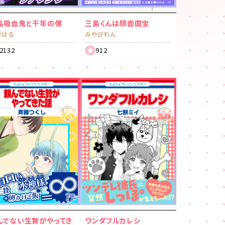
品吸血鬼と千年の僕
三島くんは顔面国宝
野はる
みやびれん
2132
912
んでない生贄がやってき
ワンダフルカレシ