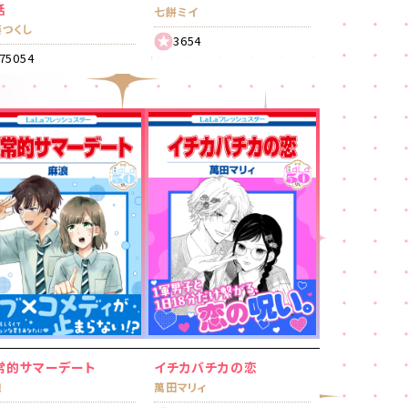
話
七餅ミイ
藤つくし
3654
75054
常的サマーデート
イチカバチカの恋
浪
萬田マリィ