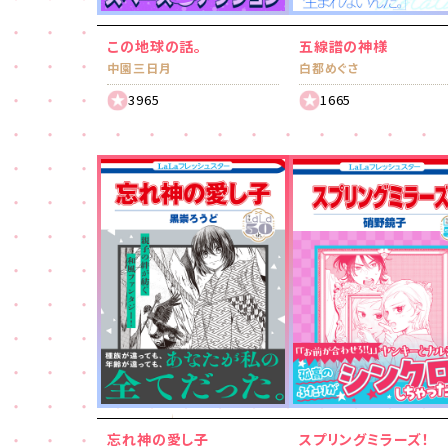
この地球の話。
五線譜の神様
中園三日月
白都めぐさ
3965
1665
忘れ神の愛し子
スプリングミラーズ！