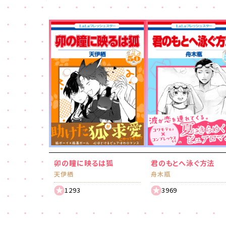
卯の瞳に映るは狐
君のもとへ泳ぐ方法
天伊栖
舟木瓶
1293
3969