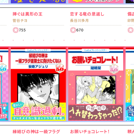
捧ぐは異形の王
恋する竜の恩返し
備
菅谷チヨ
長谷川多月
卯
755
670
縁結びの神は一級フラグ
お願いチョコレート！
頼