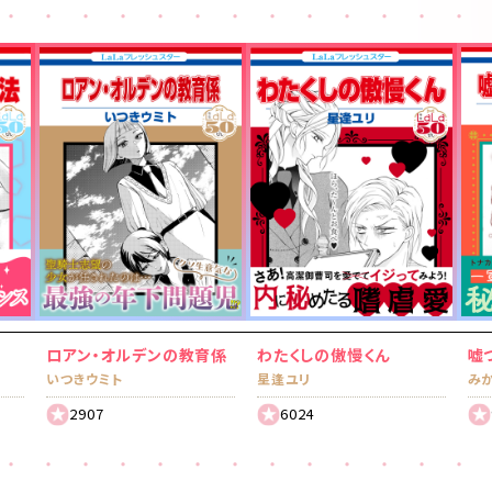
ロアン・オルデンの教育係
わたくしの傲慢くん
嘘
いつきウミト
星逢ユリ
み
2907
6024