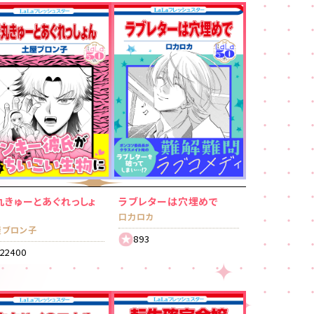
丸きゅーとあぐれっしょ
ラブレターは穴埋めで
口力ロカ
屋ブロン子
893
22400