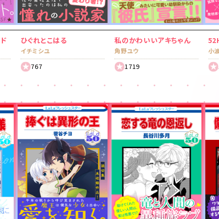
ード
ひぐれとこはる
私のかわいいアキちゃん
5
イチミシユ
角野ユウ
小
767
1719