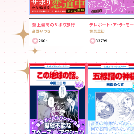
至上最高のサボり旅行
テレポート・ア・ラ・モ
畠野いつき
黄菜里初
2604
33799