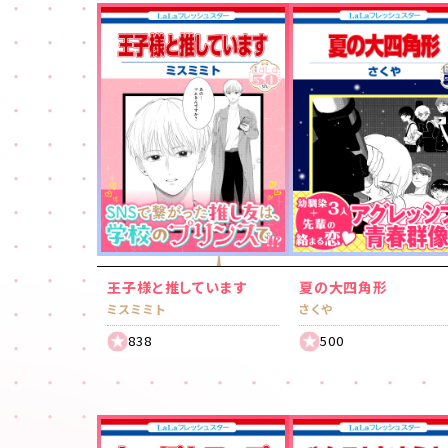
王子様と推しています
夏の大四角形
ミスミミト
さくや
838
500