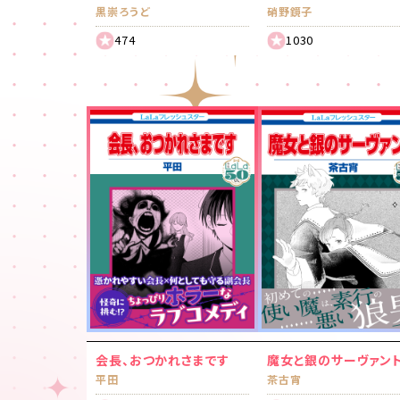
黒崇ろうど
硝野鏡子
474
1030
会長、おつかれさまです
魔女と銀のサーヴァン
平田
茶古宵