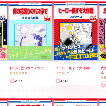
卯の花曇りのバス停で
ヒーロー倒すぞ大作戦
虎
ん
はるはら成葉
いがりペコ
土
2346
3240