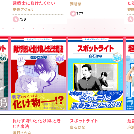
建築士に負けたくない
た
湖晴栞
安寿アジュリ
斉
777
759
ト
負けず嫌いと化け物、とき
スポットライト
超
どき魔法
白石はな
麻
酒野さかな