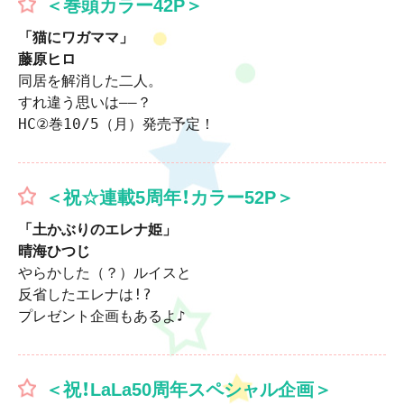
＜巻頭カラー42P＞
「猫にワガママ」
同居を解消した二人。

すれ違う思いは――？

HC②巻10/5（月）発売予定！
＜祝☆連載5周年！カラー52P＞
「土かぶりのエレナ姫」
やらかした（？）ルイスと

反省したエレナは!?

＜祝！LaLa50周年スペシャル企画＞