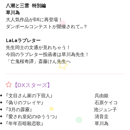
八潮と三雲 特別編 

大人気作品がDXに再登場！

ダンボールコンテストが開催されて…？ 

先生同士の文通が見れちゃう！

今回のラブレター投函者は草川為先生！

「亡鬼桜奇譚」斎藤けん先生へ
【DXスターズ】
「文目さん家の下宿人」 呉由姫
「偽りのフレイヤ」 石原ケイコ
「3月の霹靂」 池ジュン子
「愛され皇妃のゆううつ」 清音圭
「年年百暗殺恋歌」 草川為