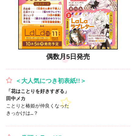
偶数月5日発売
＜大人気につき初表紙!!＞
「花はことりを好きすぎる」

田中メカ
ことりと椿姫が仲良くなった

きっかけは…？