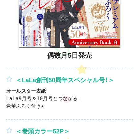
偶数月5日発売
＜LaLa創刊50周年スペシャル号！＞
オールスター表紙
LaLa9月号＆10月号とつながる！

豪華ふろく付き★
＜巻頭カラー52P＞