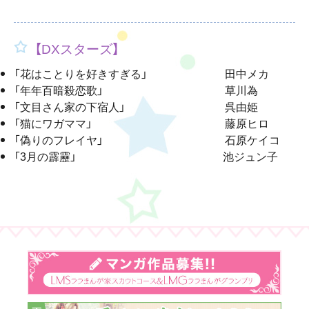
【DXスターズ】
「花はことりを好きすぎる」 田中メカ
「年年百暗殺恋歌」 草川為
「文目さん家の下宿人」 呉由姫
「猫にワガママ」 藤原ヒロ
「偽りのフレイヤ」 石原ケイコ
「3月の霹靂」 池ジュン子