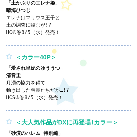
「土かぶりのエレナ姫」

晴海ひつじ
エレナはマリウス王子と

土の調査に臨むが!?

HC⑧巻8/5（水）発売！
＜カラー40P＞
「愛され皇妃のゆううつ」
月湧の協力を得て

動き出した明霞たちだが…!?

HCS③巻8/5（水）発売！
＜大人気作品がDXに再登場！カラー＞
「砂漠のハレム 特別編」