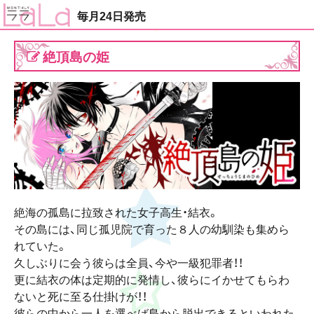
毎月24日発売
絶頂島の姫
絶海の孤島に拉致された女子高生・結衣。
その島には、同じ孤児院で育った８人の幼馴染も集めら
れていた。
久しぶりに会う彼らは全員、今や一級犯罪者！！
更に結衣の体は定期的に発情し、彼らにイかせてもらわ
ないと死に至る仕掛けが！！
彼らの中から一人を選べば島から脱出できるといわれた