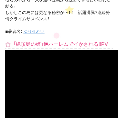
結衣。
しかしこの島には更なる秘密が…！？ 話題沸騰?連続発
情クライムサスペンス！
■著者名：
ゆりせれい
「絶頂島の姫」逆ハーレムでイかされる‼PV