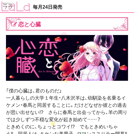
毎月24日発売
恋と心臓
「僕の心臓は、君のものだ」
一人暮らしの大学１年生・八木沢羊は、幼馴染を名乗るイ
ケメン・春馬と同居することに。だけどなぜか彼との過去
が思い出せない!? さらに春馬と出会ってから、羊の周り
では少しずつ不穏な変化が起き始めて……？
ときめくのに、ちょっとコワイ!? でもときめいちゃ
う!! 同居人は、キケンな美男子。ロマンススリラー開幕!!