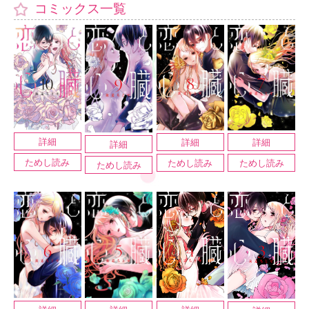
コミックス一覧
2019.03.05
【恋と心臓②】HCS発売＆購入者特典情報
詳細
詳細
詳細
詳細
ためし読み
ためし読み
ためし読み
ためし読み