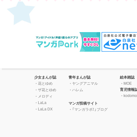
少女まんが誌
青年まんが誌
絵本雑誌
花とゆめ
ヤングアニマル
MOE
育児情報
ザ花とゆめ
ハレム
kodomo
メロディ
LaLa
マンガ投稿サイト
LaLa DX
「マンガラボ！」ブログ