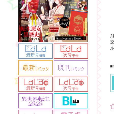
交
ル
■