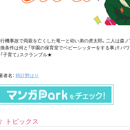
飛行機事故で両親を亡くした竜一と幼い弟の虎太郎。二人は森ノ
換条件は何と「学園の保育室でベビーシッターをする事」!! パ
「子育て」スクランブル★
著者名：
時計野はり
トピックス