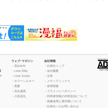
ウェブ・マガジン
会社情報
花ゆめAi
白泉社トップ
誌
Love Silky
会社概要
e
Love Jossie
沿革
ホラーシルキー
メディアミックス
黒蜜
採用情報
花丸漫画
プライバシーポリシー
小説花丸
利用者情報の外部送信について
画像使用と著作権について
白泉社へのお問い合わせ