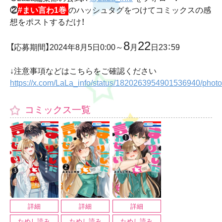
②
#まい言わ1巻
のハッシュタグをつけてコミックスの感
想をポストするだけ！
8
22
【応募期間】2024年8月5日0:00～
月
日23：59
↓注意事項などはこちらをご確認ください
https://x.com/LaLa_info/status/1820263954901536940/photo
コミックス一覧
詳細
詳細
詳細
ためし読み
ためし読み
ためし読み