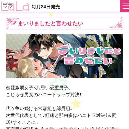
毎月24日発売
まいりましたと言わせたい
恋愛激弱女子×片思い愛重男子、
こじらせ男女のハニートラップ対決！
代々争い続ける常森組と綿貫組。
次世代代表として、紅緒と那由多はハニトラ対決（＆同
居）することに。
真面目な紅緒は、あの手この手でメロメロ作戦を決行す