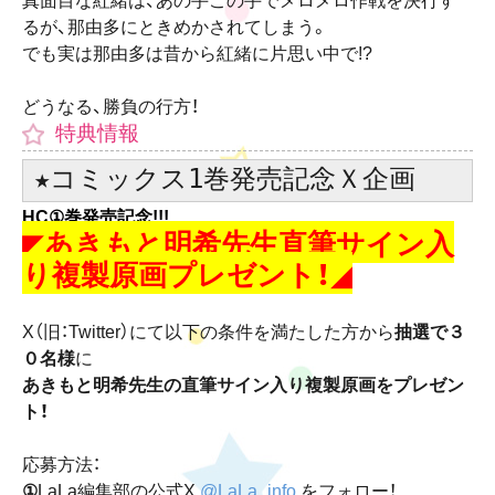
るが、那由多にときめかされてしまう。
でも実は那由多は昔から紅緒に片思い中で!?
どうなる、勝負の行方！
特典情報
★コミックス1巻発売記念Ｘ企画
HC①巻発売記念!!!
◤
あきもと明希先生直筆サイン入
り複製原画プレゼント！
◢
X（旧：Twitter）にて以下の条件を満たした方から
抽選で３
０名様
に
あきもと明希先生の直筆サイン入り複製原画をプレゼン
ト！
応募方法：
①
LaLa編集部の公式X
@LaLa_info
をフォロー！