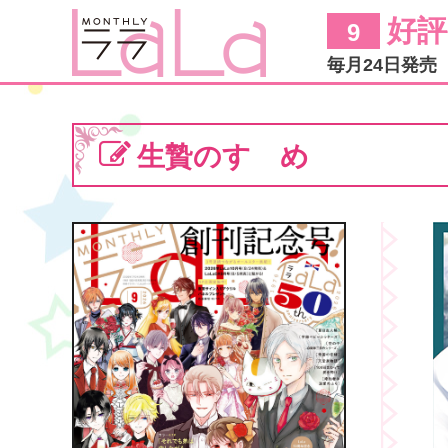
好評
9
毎月24日発売
生贄のすゝめ