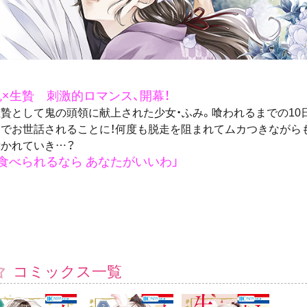
鬼×生贄 刺激的ロマンス、開幕！
生贄として鬼の頭領に献上された少女・ふみ。喰われるまでの10
りでお世話されることに！何度も脱走を阻まれてムカつきながら
惹かれていき…？
「食べられるなら あなたがいいわ」
コミックス一覧