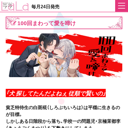
毎月24日発売
100回まわって愛を啼け
「犬 探してたんだよねぇ 従順で賢いの」
貧乏特待生の白斑椛（しろぶちいろは）は平穏に生きるの
が目標。
しかしある日階段から落ち、学校一の問題児・京極茉都李
（きょうごくまつり）を下敷きにしてしまう。