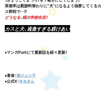
茉都李は慰謝料替わりに”犬”になるよう強要してくるカ
ス野郎で…⁉
どうなる、椛の学校生活！
カスと犬、過激すぎる躾けあい
♦マンガParkにて最新話を続々更新！
♦著者：
池ジュン子
♦公式X：
モモさん